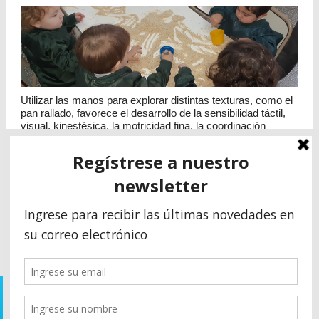
Utilizar las manos para explorar distintas texturas, como el
pan rallado, favorece el desarrollo de la sensibilidad táctil,
visual, kinestésica, la motricidad fina, la coordinación
visomotora, la expresión y la creatividad.
VER MÁS
1
2
3
…
7
Siguiente »
© 1961-2022 - Instituto Humboldt
Av. 74 N° 2560 Necochea - Prov. Buenos Aires - Argentina