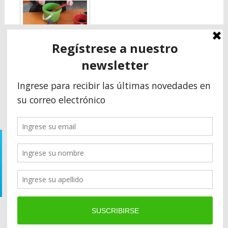
Secuencia didáctica
almácigos o siembra
indirecta en Sala
Rosa y Naranja
© 1961-2022 - Instituto Humboldt
Av. 74 N° 2560 Necochea - Prov. Buenos Aires - Argentina
Teléfono: (02262) 42-2876
Email: administracion@institutohumboldt.com.ar
© 1961-2019 - Instituto Humboldt - Av. 74 N° 2560 Necochea -
Prov. Buenos Aires - Argentina
Designed by
WordPress free themes
, thanks to:
Business Web