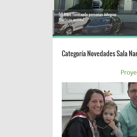
50 Años formando personas íntegras
Colocación de la Piedra Fundamental
1
2
3
4
Categoría Novedades Sala Na
Proye