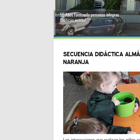
50 Años Formando personas íntegras
Edificio actual
1
2
3
4
SECUENCIA DIDÁCTICA ALMÁ
NARANJA
Las interacciones que realizan los niños c