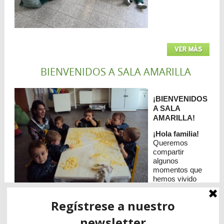
VER MÁS
BIENVENIDOS A SALA AMARILLA
¡BIENVENIDOS
A SALA
AMARILLA!
¡Hola familia!
Queremos
compartir
algunos
momentos que
hemos vivido
durante el
período de inicio.