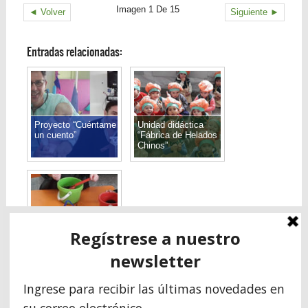
Imagen 1 De 15
◄ Volver
Siguiente ►
Entradas relacionadas:
Proyecto “Cuéntame
Unidad didáctica
un cuento”
“Fábrica de Helados
Chinos”
Secuencia didáctica
almácigos o siembra
indirecta en Sala
Rosa y Naranja