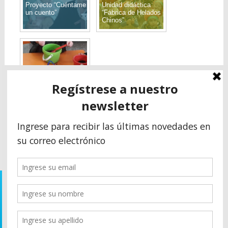
Proyecto “Cuéntame
Unidad didáctica
un cuento”
“Fábrica de Helados
Chinos”
Secuencia didáctica
almácigos o siembra
indirecta en Sala
Rosa y Naranja
© 1961-2022 - Instituto Humboldt
Av. 74 N° 2560 Necochea - Prov. Buenos Aires - Argentina
Teléfono: (02262) 42-2876
Email: administracion@institutohumboldt.com.ar