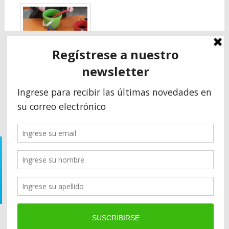
Secuencia didáctica
almácigos o siembra
indirecta en Sala
Rosa y Naranja
© 1961-2022 - Instituto Humboldt
Av. 74 N° 2560 Necochea - Prov. Buenos Aires - Argentina
Teléfono: (02262) 42-2876
Email: administracion@institutohumboldt.com.ar
© 1961-2019 - Instituto Humboldt - Av. 74 N° 2560 Necochea -
Prov. Buenos Aires - Argentina