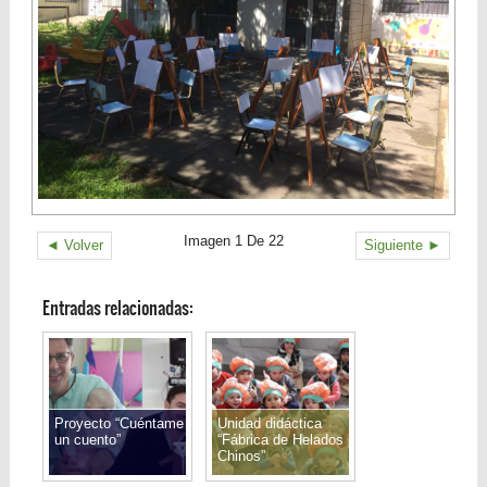
Imagen 1 De 22
◄ Volver
Siguiente ►
Entradas relacionadas:
Proyecto “Cuéntame
Unidad didáctica
un cuento”
“Fábrica de Helados
Chinos”