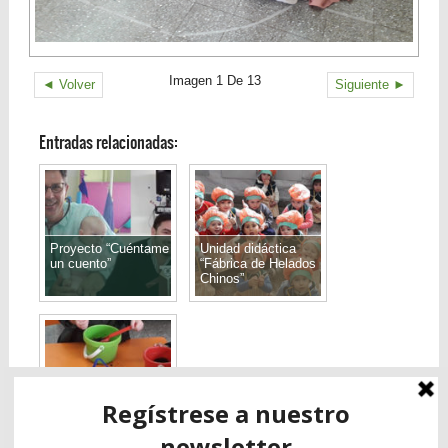
Imagen 1 De 13
◄ Volver
Siguiente ►
Entradas relacionadas:
Proyecto “Cuéntame
Unidad didáctica
un cuento”
“Fábrica de Helados
Chinos”
Secuencia didáctica
almácigos o siembra
indirecta en Sala
Rosa y Naranja